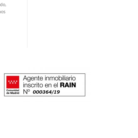
ado,
mos